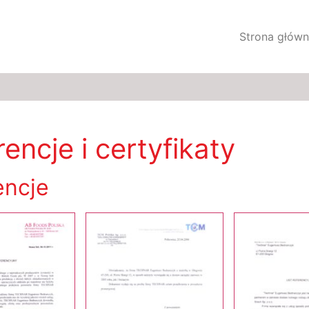
Strona głów
encje i certyfikaty
encje